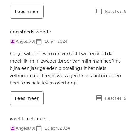
Lees meer
-
Reacties: 6
bijna
2
jaar
nog steeds woede
geleden
Angela70!
nu
10 juli 2024
hoi ,ik wil hier even mn verhaal kwijt en vind dat
moeilijk..mijn zwager .broer van mijn man heeft nu
bijna een jaar geleden plotseling uit het niets
zelfmoord gepleegd .we zagen t niet aankomen en
heeft ons hele leven overhoop...
Lees meer
-
Reacties: 5
nog
steeds
woede
weet t niet meer .
Angela70!
13 april 2024