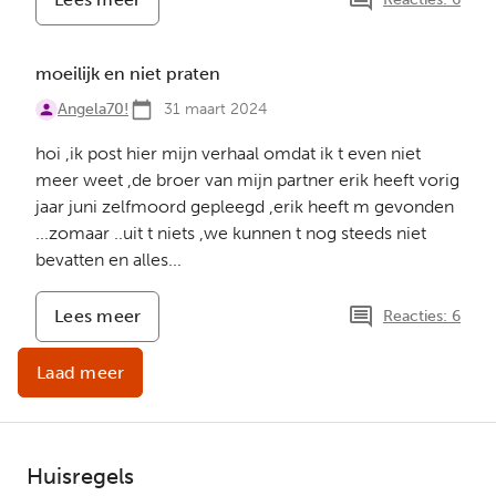
weet
er
niet
moeilijk en niet praten
mee
Angela70!
om
31 maart 2024
te
hoi ,ik post hier mijn verhaal omdat ik t even niet
gaan
meer weet ,de broer van mijn partner erik heeft vorig
jaar juni zelfmoord gepleegd ,erik heeft m gevonden
...zomaar ..uit t niets ,we kunnen t nog steeds niet
bevatten en alles...
Lees meer
-
Reacties: 6
moeilijk
en
Laad meer
niet
praten
Huisregels