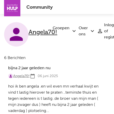
Overslaan
Community
en
naar
de
Inlo
inhoud
Groepen
Over
of
Angela70!
Submenu
Submenu
gaan
ons
regis
Groepen
Over
ons
6 Berichten
bijna 2 jaar geleden nu
Angela70!
06 juni 2025
hoi ik ben angela .en wil even mn verhaal kwijt en
vind t lastig hierover te praten ..teminste thuis en
tegen iedereen is t lastig .de broer van mijn man (
mijn zwager dus ) heeft nu bijna 2 jaar geleden (
vaderdag ) plotseling...