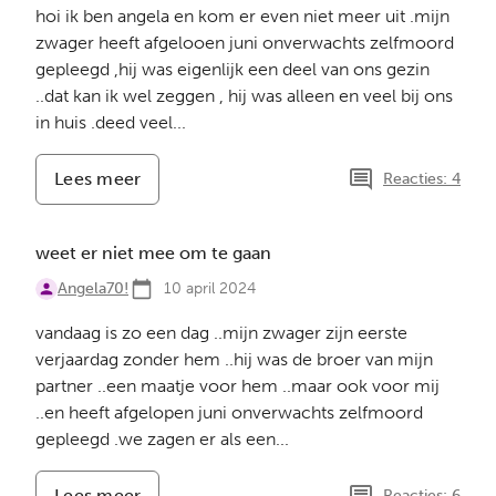
hoi ik ben angela en kom er even niet meer uit .mijn
zwager heeft afgelooen juni onverwachts zelfmoord
gepleegd ,hij was eigenlijk een deel van ons gezin
..dat kan ik wel zeggen , hij was alleen en veel bij ons
in huis .deed veel...
Lees meer
-
Reacties: 4
weet
t
niet
weet er niet mee om te gaan
meer
Angela70!
.
10 april 2024
vandaag is zo een dag ..mijn zwager zijn eerste
verjaardag zonder hem ..hij was de broer van mijn
partner ..een maatje voor hem ..maar ook voor mij
..en heeft afgelopen juni onverwachts zelfmoord
gepleegd .we zagen er als een...
Lees meer
-
Reacties: 6