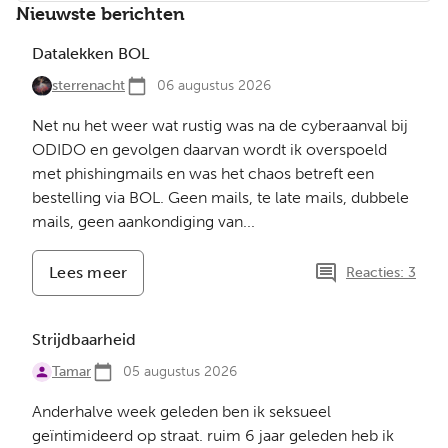
Huisregels
Nieuwste berichten
Datalekken BOL
sterrenacht
06 augustus 2026
Net nu het weer wat rustig was na de cyberaanval bij
ODIDO en gevolgen daarvan wordt ik overspoeld
met phishingmails en was het chaos betreft een
bestelling via BOL. Geen mails, te late mails, dubbele
mails, geen aankondiging van...
Lees meer
-
Reacties: 3
Datalekken
BOL
Strijdbaarheid
Tamar
05 augustus 2026
Anderhalve week geleden ben ik seksueel
geïntimideerd op straat. ruim 6 jaar geleden heb ik