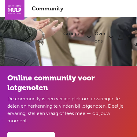
Overslaan
Community
en
naar
de
Inlo
inhoud
Groepen
Over
of
Submenu
Submenu
gaan
ons
regis
Groepen
Over
ons
Online community voor
lotgenoten
De community is een veilige plek om ervaringen te
delen en herkenning te vinden bij lotgenoten. Deel je
ervaring, stel een vraag of lees mee — op jouw
moment