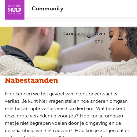
Overslaan
Community
en
naar
de
Inlo
inhoud
Groepen
Over
of
Submenu
Submenu
gaan
ons
regis
Groepen
Over
ons
Nabestaanden
Hier kennen we het gevoel van intens onverwachts
verlies. Je kunt hier vragen stellen hoe anderen omgaan
met het abrupte verlies van hun dierbare. Wat betekent
deze grote verandering voor jou? Hoe kun je omgaan
met je niet begrepen voelen door je omgeving en de
eenzaamheid van het rouwen? Hoe kun je zorgen dat er