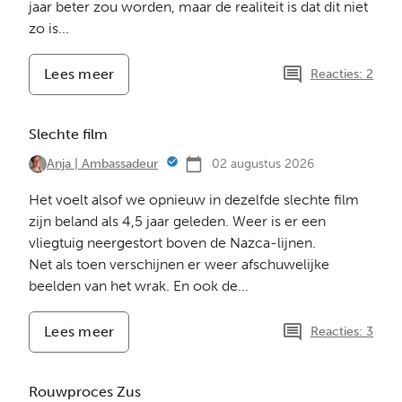
jaar beter zou worden, maar de realiteit is dat dit niet
zo is...
Lees meer
-
Reacties: 2
Vaak
zo
boos
Slechte film
02 augustus 2026
Anja | Ambassadeur
Het voelt alsof we opnieuw in dezelfde slechte film
zijn beland als 4,5 jaar geleden. Weer is er een
vliegtuig neergestort boven de Nazca-lijnen.
Net als toen verschijnen er weer afschuwelijke
beelden van het wrak. En ook de...
Lees meer
-
Reacties: 3
Slechte
film
Rouwproces Zus