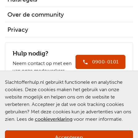
klik
op
inschrijven
Over de community
voor
de
Privacy
actuele
agenda
Hulp nodig?
0900-0101
Neem contact op met een
van onze medewerkers.
Ga naar
Slachtofferhulp.nl gebruikt functionele en analytische
Slachtofferhulp.nl
cookies. Deze cookies maken het gebruik van onze
website mogelijk en helpen ons om de website te
Chat met een
verbeteren. Accepteer je dat we ook tracking cookies
medewerker
gebruiken? Met deze cookies kun je advertenties van ons
zien. Lees de
cookieverklaring
voor meer informatie.
Accepteren