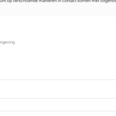
 kunt op verschillende manieren in contact komen met lotgeno
omgeving