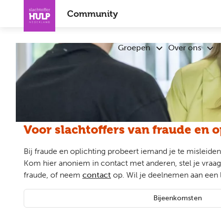
Overslaan
Community
en
naar
de
Groepen
Over ons
Submenu
Sub
inhoud
Groepen
Ove
gaan
ons
Voor slachtoffers van fraude en o
Bij fraude en oplichting probeert iemand je te misleide
Kom hier anoniem in contact met anderen, stel je vraag
fraude, of neem
contact
op. Wil je deelnemen aan een 
Bijeenkomsten