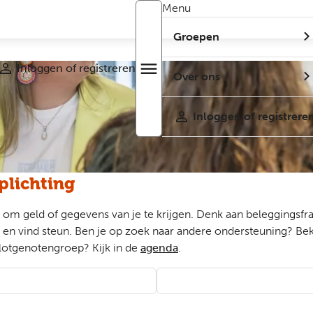
Menu
Groepen
Inloggen of registreren
menu
Open
Over ons
r
menu
Inloggen of registrere
plichting
n om geld of gegevens van je te krijgen. Denk aan beleggingsfr
 en vind steun. Ben je op zoek naar andere ondersteuning? Bek
lotgenotengroep? Kijk in de
agenda
.