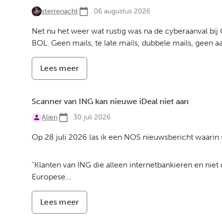
sterrenacht
06 augustus 2026
Net nu het weer wat rustig was na de cyberaanval bij
BOL. Geen mails, te late mails, dubbele mails, geen a
Lees meer
-
Datalekken
BOL
Scanner van ING kan nieuwe iDeal niet aan
Alien
30 juli 2026
Op 28 juli 2026 las ik een NOS nieuwsbericht waarin s
"Klanten van ING die alleen internetbankieren en niet
Europese...
Lees meer
-
Scanner
van