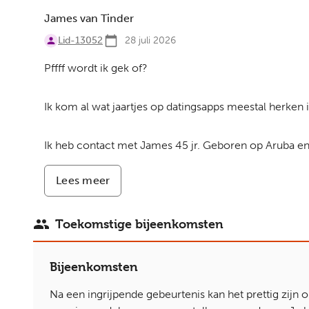
ING
James van Tinder
kan
Lid-13052
nieuwe
28 juli 2026
iDeal
Pffff wordt ik gek of?
niet
aan
Ik kom al wat jaartjes op datingsapps meestal herken 
Ik heb contact met James 45 jr. Geboren op Aruba en wo
Lees meer
-
James
van
Tinder
Toekomstige bijeenkomsten
Bijeenkomsten
Na een ingrijpende gebeurtenis kan het prettig zijn