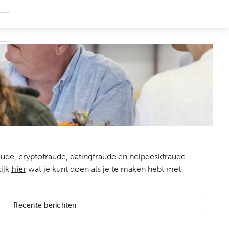
Submenu
Groepen
Submenu
Over
ons
n
aude, cryptofraude, datingfraude en helpdeskfraude.
ijk
hier
wat je kunt doen als je te maken hebt met
Recente berichten