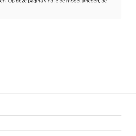
ten. Op
deze pagina
vind je de mogelijkheden, de