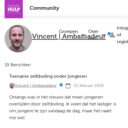
Overslaan
Community
en
naar
de
Inlo
inhoud
Groepen
Over
Vincent | Ambassadeur
of
Submenu
Submenu
gaan
ons
regis
Groepen
Over
ons
19 Berichten
Toename zelfdoding onder jongeren
01 februari 2026
Vincent | Ambassadeur
Onlangs was in het nieuws dat meer jongeren
overlijden door zelfdoding. Ik weet dat het lastiger is
om jongere te zijn vandaag de dag, maar het raakt
me wel.