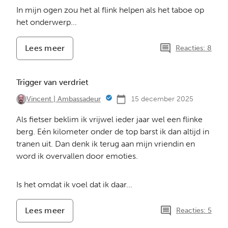
In mijn ogen zou het al flink helpen als het taboe op
het onderwerp...
Lees meer
-
Reacties: 8
Toename
zelfdoding
onder
Trigger van verdriet
jongeren
15 december 2025
Vincent | Ambassadeur
Als fietser beklim ik vrijwel ieder jaar wel een flinke
berg. Eén kilometer onder de top barst ik dan altijd in
tranen uit. Dan denk ik terug aan mijn vriendin en
word ik overvallen door emoties.
Is het omdat ik voel dat ik daar...
Lees meer
-
Reacties: 5
Trigger