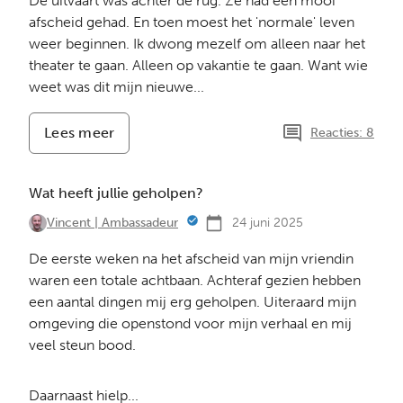
De uitvaart was achter de rug. Ze had een mooi
afscheid gehad. En toen moest het 'normale' leven
weer beginnen. Ik dwong mezelf om alleen naar het
theater te gaan. Alleen op vakantie te gaan. Want wie
weet was dit mijn nieuwe...
Lees meer
-
Reacties: 8
Alleen
op
pad
Wat heeft jullie geholpen?
24 juni 2025
Vincent | Ambassadeur
De eerste weken na het afscheid van mijn vriendin
waren een totale achtbaan. Achteraf gezien hebben
een aantal dingen mij erg geholpen. Uiteraard mijn
omgeving die openstond voor mijn verhaal en mij
veel steun bood.
Daarnaast hielp...