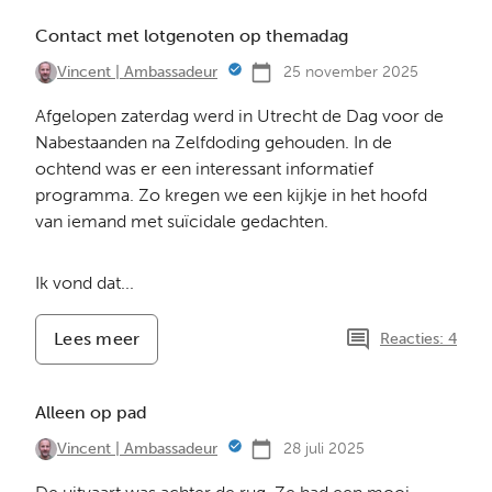
van
verdriet
Contact met lotgenoten op themadag
25 november 2025
Vincent | Ambassadeur
Afgelopen zaterdag werd in Utrecht de Dag voor de
Nabestaanden na Zelfdoding gehouden. In de
ochtend was er een interessant informatief
programma. Zo kregen we een kijkje in het hoofd
van iemand met suïcidale gedachten.
Ik vond dat...
Lees meer
-
Reacties: 4
Contact
met
lotgenoten
Alleen op pad
op
themadag
28 juli 2025
Vincent | Ambassadeur