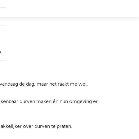
Submenu
Groepen
Submenu
Over
ons
n
n vandaag de dag, maar het raakt me wel.
er kenbaar durven maken én hun omgeving er
akkelijker over durven te praten.