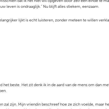
isschien dat ik het niet wil opgeven door zelf een einde te ma
w leven is ondraaglijk.” Nu blijft alles stiekem, eenzaam.
ngrijker lijkt is echt luisteren, zonder meteen te willen verkl
ltijd het beste. Het zit denk ik in de aard van de mens om dan 
pen.
pen zal zijn. Mijn vriendin beschreef hoe ze zich voelde, maar 