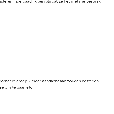
steren inderdaad. Ik ben blij dat ze het met me besprak.
jvoorbeeld groep 7 meer aandacht aan zouden besteden!
ee om te gaan etc!