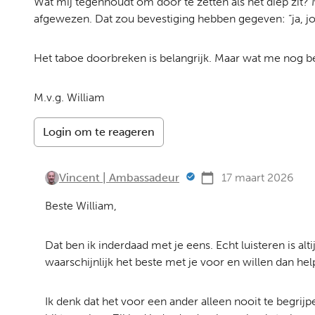
Wat mij tegenhoudt om door te zetten als het diep zit? M
afgewezen. Dat zou bevestiging hebben gegeven: “ja, jou
Het taboe doorbreken is belangrijk. Maar wat me nog bela
M.v.g. William
Login om te reageren
Vincent | Ambassadeur
17 maart 2026
Beste William,
Dat ben ik inderdaad met je eens. Echt luisteren is a
waarschijnlijk het beste met je voor en willen dan hel
Ik denk dat het voor een ander alleen nooit te begrij