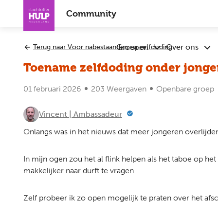
Overslaan
Community
en
naar
de
Groepen
Over ons
Terug naar Voor nabestaanden na zelfdoding
Submenu
Sub
inhoud
Groepen
Ove
gaan
Toename zelfdoding onder jonge
ons
01 februari 2026
203 Weergaven
Openbare groep
Vincent | Ambassadeur
Onlangs was in het nieuws dat meer jongeren overlijden 
In mijn ogen zou het al flink helpen als het taboe op
makkelijker naar durft te vragen.
Zelf probeer ik zo open mogelijk te praten over het afs