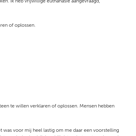
ken. Ik heb vrijwillige euthanasie aangevraagd,
aren of oplossen.
meteen te willen verklaren of oplossen. Mensen hebben
het was voor mij heel lastig om me daar een voorstelling