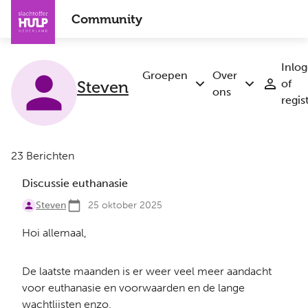
Overslaan
Community
en
naar
de
Inlo
inhoud
Groepen
Over
Steven
of
Submenu
Submenu
gaan
ons
regis
Groepen
Over
ons
23 Berichten
Discussie euthanasie
Steven
25 oktober 2025
Hoi allemaal,
De laatste maanden is er weer veel meer aandacht
voor euthanasie en voorwaarden en de lange
wachtlijsten enzo.