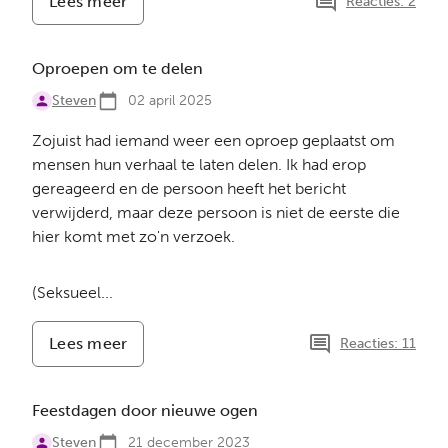
Lees meer
-
Reacties: 2
Onderzoek
naar
mannen
Oproepen om te delen
Steven
02 april 2025
Zojuist had iemand weer een oproep geplaatst om
mensen hun verhaal te laten delen. Ik had erop
gereageerd en de persoon heeft het bericht
verwijderd, maar deze persoon is niet de eerste die
hier komt met zo'n verzoek.
(Seksueel...
Lees meer
-
Reacties: 11
Oproepen
om
te
Feestdagen door nieuwe ogen
delen
Steven
21 december 2023