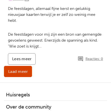
De feestdagen, allemaal fijne kerst en gelukkig
nieuwjaar kaarten terwijl je er zelf zo weinig mee
hebt.
De feestdagen voor mij zijn een bron van gemengde
gevoelens geweest. Enerzijds de spanning als kind.
"Wie zoet is krijgt...
Lees meer
-
Reacties: 0
Feestdagen
door
Laad meer
nieuwe
ogen
Huisregels
Over de community