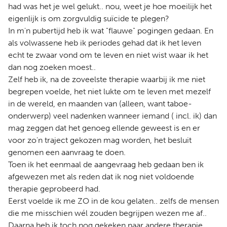
had was het je wel gelukt.. nou, weet je hoe moeilijk het
eigenlijk is om zorgvuldig suïcide te plegen?
In m'n pubertijd heb ik wat "flauwe" pogingen gedaan. En
als volwassene heb ik periodes gehad dat ik het leven
echt te zwaar vond om te leven en niet wist waar ik het
dan nog zoeken moest..
Zelf heb ik, na de zoveelste therapie waarbij ik me niet
begrepen voelde, het niet lukte om te leven met mezelf
in de wereld, en maanden van (alleen, want taboe-
onderwerp) veel nadenken wanneer iemand ( incl. ik) dan
mag zeggen dat het genoeg ellende geweest is en er
voor zo'n traject gekozen mag worden, het besluit
genomen een aanvraag te doen.
Toen ik het eenmaal de aangevraag heb gedaan ben ik
afgewezen met als reden dat ik nog niet voldoende
therapie geprobeerd had.
Eerst voelde ik me ZO in de kou gelaten.. zelfs de mensen
die me misschien wél zouden begrijpen wezen me af..
Daarna heb ik toch nog gekeken naar andere therapie