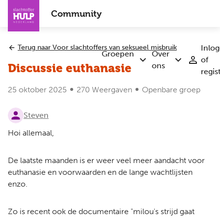
Overslaan
Community
en
naar
de
Terug naar Voor slachtoffers van seksueel misbruik
Inlo
inhoud
Groepen
Over
of
Submenu
Submenu
gaan
ons
Discussie euthanasie
regis
Groepen
Over
ons
25 oktober 2025
270 Weergaven
Openbare groep
Steven
Hoi allemaal,
De laatste maanden is er weer veel meer aandacht voor
euthanasie en voorwaarden en de lange wachtlijsten
enzo.
Zo is recent ook de documentaire "milou's strijd gaat