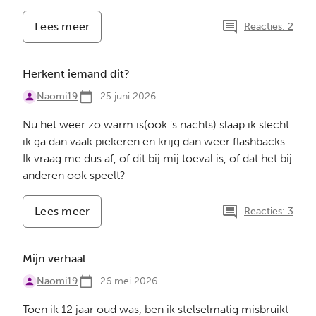
Lees meer
-
Reacties: 2
Zwaar
Herkent iemand dit?
Naomi19
25 juni 2026
Nu het weer zo warm is(ook 's nachts) slaap ik slecht
ik ga dan vaak piekeren en krijg dan weer flashbacks.
Ik vraag me dus af, of dit bij mij toeval is, of dat het bij
anderen ook speelt?
Lees meer
-
Reacties: 3
Herkent
iemand
dit?
Mijn verhaal.
Naomi19
26 mei 2026
Toen ik 12 jaar oud was, ben ik stelselmatig misbruikt