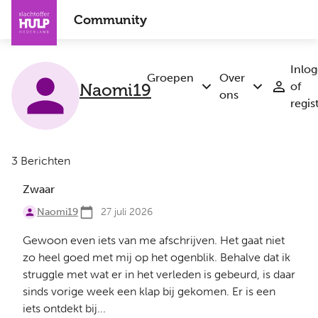
Overslaan
Community
en
naar
de
Inlo
inhoud
Groepen
Over
Naomi19
of
Submenu
Submenu
gaan
ons
regis
Groepen
Over
ons
3 Berichten
Zwaar
Naomi19
27 juli 2026
Gewoon even iets van me afschrijven. Het gaat niet
zo heel goed met mij op het ogenblik. Behalve dat ik
struggle met wat er in het verleden is gebeurd, is daar
sinds vorige week een klap bij gekomen. Er is een
iets ontdekt bij...