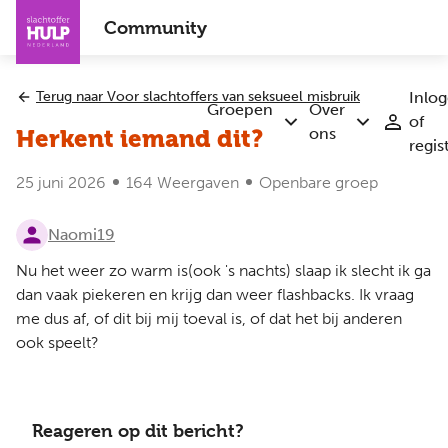
Overslaan
Community
en
naar
de
Terug naar Voor slachtoffers van seksueel misbruik
Inlo
inhoud
Groepen
Over
of
Submenu
Submenu
gaan
ons
Herkent iemand dit?
regis
Groepen
Over
ons
25 juni 2026
164 Weergaven
Openbare groep
Naomi19
Nu het weer zo warm is(ook 's nachts) slaap ik slecht ik ga
dan vaak piekeren en krijg dan weer flashbacks. Ik vraag
me dus af, of dit bij mij toeval is, of dat het bij anderen
ook speelt?
Reageren op dit bericht?