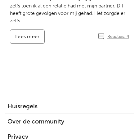
zelfs toen ik al een relatie had met mijn partner. Dit
heeft grote gevolgen voor mij gehad. Het zorgde er
zelfs...
Lees meer
-
Reacties: 4
lange
geheim
gehouden
voor
panter
Huisregels
Over de community
Privacy