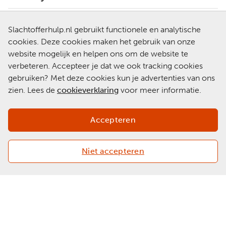
Slachtofferhulp.nl gebruikt functionele en analytische
Hulp nodig?
cookies. Deze cookies maken het gebruik van onze
0900-0101
Neem contact op met een
website mogelijk en helpen ons om de website te
van onze medewerkers.
verbeteren. Accepteer je dat we ook tracking cookies
Ga naar
gebruiken? Met deze cookies kun je advertenties van ons
Slachtofferhulp.nl
zien. Lees de
cookieverklaring
voor meer informatie.
Chat met een
medewerker
Accepteren
Niet accepteren
Copyright 2026 © Slachtofferhulp Nederland