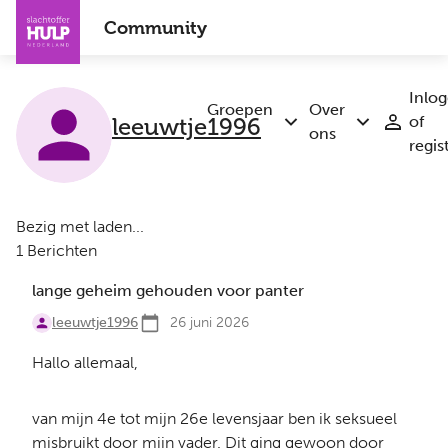
Overslaan
Community
en
naar
de
Inlo
inhoud
Groepen
Over
leeuwtje1996
of
Submenu
Submenu
gaan
ons
regis
Groepen
Over
ons
Bezig met laden...
1 Berichten
lange geheim gehouden voor panter
leeuwtje1996
26 juni 2026
Hallo allemaal,
van mijn 4e tot mijn 26e levensjaar ben ik seksueel
misbruikt door mijn vader. Dit ging gewoon door