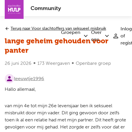
Overslaan
Community
en
naar
de
Terug naar Voor slachtoffers van seksueel misbruik
Inlo
inhoud
Groepen
Over
of
Submenu
Submenu
gaan
ons
lange geheim gehouden voor
regis
Groepen
Over
ons
panter
26 juni 2026
173 Weergaven
Openbare groep
leeuwtje1996
Hallo allemaal,
van mijn 4e tot mijn 26e levensjaar ben ik seksueel
misbruikt door mijn vader. Dit ging gewoon door zelfs
toen ik al een relatie had met mijn partner. Dit heeft grote
gevolgen voor mij gehad. Het zorgde er zelfs voor dat er