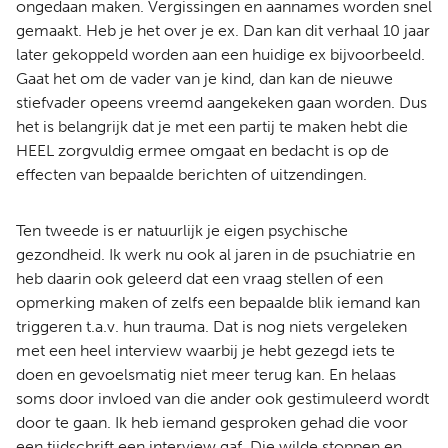
ongedaan maken. Vergissingen en aannames worden snel
gemaakt. Heb je het over je ex. Dan kan dit verhaal 10 jaar
later gekoppeld worden aan een huidige ex bijvoorbeeld.
Gaat het om de vader van je kind, dan kan de nieuwe
stiefvader opeens vreemd aangekeken gaan worden. Dus
het is belangrijk dat je met een partij te maken hebt die
HEEL zorgvuldig ermee omgaat en bedacht is op de
effecten van bepaalde berichten of uitzendingen.
Ten tweede is er natuurlijk je eigen psychische
gezondheid. Ik werk nu ook al jaren in de psuchiatrie en
heb daarin ook geleerd dat een vraag stellen of een
opmerking maken of zelfs een bepaalde blik iemand kan
triggeren t.a.v. hun trauma. Dat is nog niets vergeleken
met een heel interview waarbij je hebt gezegd iets te
doen en gevoelsmatig niet meer terug kan. En helaas
soms door invloed van die ander ook gestimuleerd wordt
door te gaan. Ik heb iemand gesproken gehad die voor
een tijdschrift een interview gaf. Die wilde stoppen en