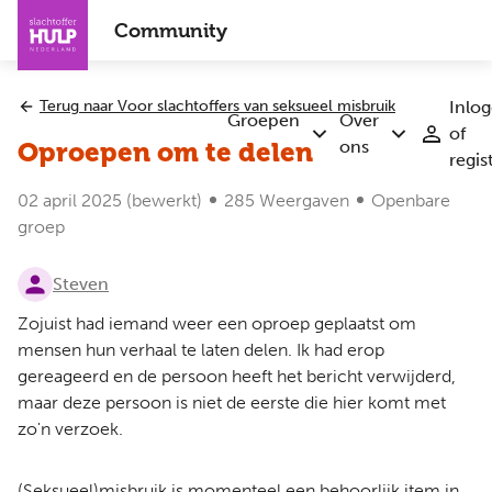
Overslaan
Community
en
naar
de
Terug naar Voor slachtoffers van seksueel misbruik
Inlo
inhoud
Groepen
Over
of
Submenu
Submenu
gaan
ons
Oproepen om te delen
regis
Groepen
Over
ons
02 april 2025
(bewerkt)
285 Weergaven
Openbare
groep
Steven
Zojuist had iemand weer een oproep geplaatst om
mensen hun verhaal te laten delen. Ik had erop
gereageerd en de persoon heeft het bericht verwijderd,
maar deze persoon is niet de eerste die hier komt met
zo'n verzoek.
(Seksueel)misbruik is momenteel een behoorlijk item in