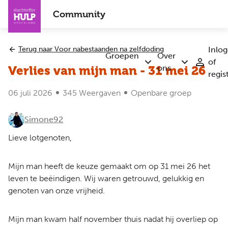
Overslaan
Community
en
naar
de
Terug naar Voor nabestaanden na zelfdoding
Inlo
inhoud
Groepen
Over
of
Submenu
Submenu
gaan
ons
Verlies van mijn man - 31 mei 26
regis
Groepen
Over
ons
06 juli 2026
345 Weergaven
Openbare groep
Simone92
Lieve lotgenoten,
Mijn man heeft de keuze gemaakt om op 31 mei 26 het
leven te beëindigen. Wij waren getrouwd, gelukkig en
genoten van onze vrijheid.
Mijn man kwam half november thuis nadat hij overliep op