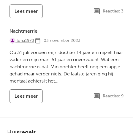
Lees meer
-
Reacties: 3
Bijeenkomsten
voor
lotgenoten
Nachtmerrie
Ilona1970
03 november 2023
Op 31 juli vonden mijn dochter 14 jaar en mijzelf haar
vader en mijn man. 51 jaar en onverwacht. Wat een
nachtmerrie is dat. Min dochter heeft nog een appje
gehad maar verder niets. De laatste jaren ging hij
mentaal achteruit het...
Lees meer
-
Reacties: 9
Nachtmerrie
Huisregels