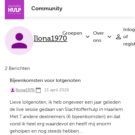
Overslaan
Community
en
naar
de
Inlo
inhoud
Groepen
Over
Ilona1970
of
Submenu
Submenu
gaan
ons
regis
Groepen
Over
ons
2 Berichten
Bijeenkomsten voor lotgenoten
Ilona1970
15 april 2026
Lieve lotgenoten, ik heb ongeveer een jaar geleden
de live sessie gedaan van Slachtofferhulp in Haarlem.
Met 7 andere deelnemers (6 bijeenkomsten) en dat
vond ik heel erg waardevol en heeft mij enorm
geholpen en nog steeds hebben...