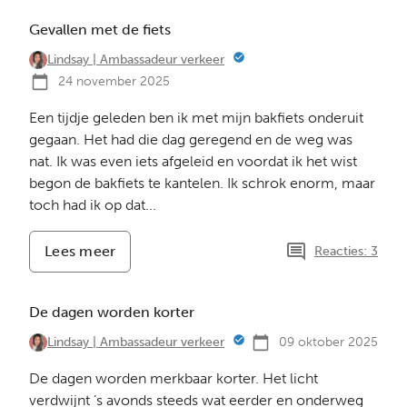
één
oogwenk
Gevallen met de fiets
Lindsay | Ambassadeur verkeer
24 november 2025
Een tijdje geleden ben ik met mijn bakfiets onderuit
gegaan. Het had die dag geregend en de weg was
nat. Ik was even iets afgeleid en voordat ik het wist
begon de bakfiets te kantelen. Ik schrok enorm, maar
toch had ik op dat...
Lees meer
-
Reacties: 3
Gevallen
met
de
De dagen worden korter
fiets
09 oktober 2025
Lindsay | Ambassadeur verkeer
De dagen worden merkbaar korter. Het licht
verdwijnt ’s avonds steeds wat eerder en onderweg