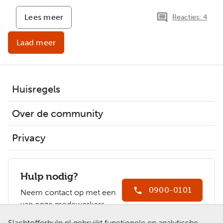
Lees meer
-
Reacties: 4
Herstel
gaat
Laad meer
vaak
met
kleine
stapjes
Huisregels
Over de community
Privacy
Hulp nodig?
0900-0101
Neem contact op met een
van onze medewerkers.
Ga naar
Slachtofferhulp.nl gebruikt functionele en analytische