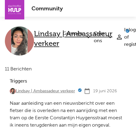
Overslaan
Community
en
naar
de
Inlo
Lindsay | Ambassadeur
inhoud
Groepen
Over
of
Submenu
Submenu
gaan
ons
verkeer
regis
Groepen
Over
ons
11 Berichten
Triggers
19 juni 2026
Lindsay | Ambassadeur verkeer
Naar aanleiding van een nieuwsbericht over een
fietser die is overleden na een aanrijding met een
tram op de Eerste Constantijn Huygensstraat moest
ik ineens terugdenken aan mijn eigen ongeval.