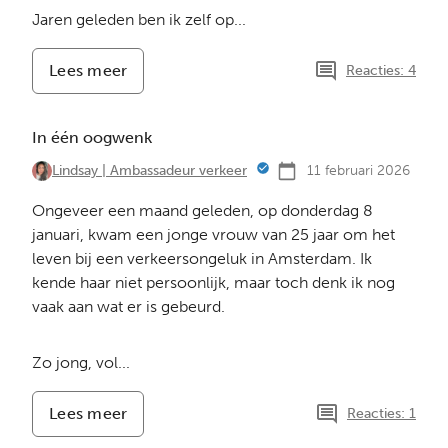
Jaren geleden ben ik zelf op...
Lees meer
-
Reacties: 4
Triggers
In één oogwenk
11 februari 2026
Lindsay | Ambassadeur verkeer
Ongeveer een maand geleden, op donderdag 8
januari, kwam een jonge vrouw van 25 jaar om het
leven bij een verkeersongeluk in Amsterdam. Ik
kende haar niet persoonlijk, maar toch denk ik nog
vaak aan wat er is gebeurd.
Zo jong, vol...
Lees meer
-
Reacties: 1
In