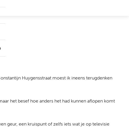
Submenu
Groepen
Submenu
Over
ons
n
 Constantijn Huygensstraat moest ik ineens terugdenken
, maar het besef hoe anders het had kunnen aflopen komt
n geur, een kruispunt of zelfs iets wat je op televisie