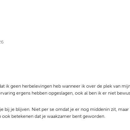
26
s dat ik geen herbelevingen heb wanneer ik over de plek van mijn
 ervaring ergens hebben opgeslagen, ook al ben ik er niet bewu
e bij je blijven. Niet per se omdat je er nog middenin zit, maa
t kan ook betekenen dat je waakzamer bent geworden.