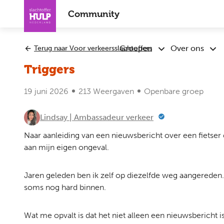
Overslaan
Community
en
naar
de
Groepen
Over ons
Terug naar Voor verkeersslachtoffers
Submenu
Sub
inhoud
Groepen
Ove
gaan
Triggers
ons
19 juni 2026
213 Weergaven
Openbare groep
Lindsay | Ambassadeur verkeer
Naar aanleiding van een nieuwsbericht over een fietser
aan mijn eigen ongeval.
Jaren geleden ben ik zelf op diezelfde weg aangereden.
soms nog hard binnen.
Wat me opvalt is dat het niet alleen een nieuwsbericht is