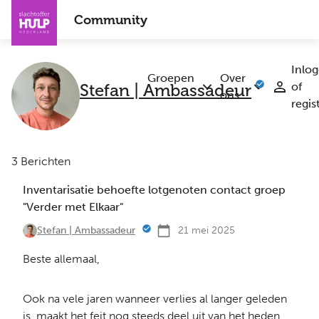
Overslaan
Community
en
naar
de
Inlo
inhoud
Groepen
Over
Stefan | Ambassadeur
of
Submenu
Submenu
gaan
ons
regis
Groepen
Over
ons
3 Berichten
Inventarisatie behoefte lotgenoten contact groep
"Verder met Elkaar"
21 mei 2025
Stefan | Ambassadeur
Beste allemaal,
Ook na vele jaren wanneer verlies al langer geleden
is, maakt het feit nog steeds deel uit van het heden.