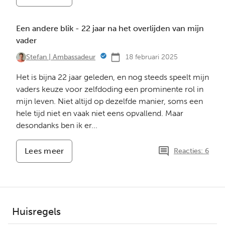
Wat
heeft
jou
Een andere blik - 22 jaar na het overlijden van mijn
geholpen?
vader
18 februari 2025
Stefan | Ambassadeur
Het is bijna 22 jaar geleden, en nog steeds speelt mijn
vaders keuze voor zelfdoding een prominente rol in
mijn leven. Niet altijd op dezelfde manier, soms een
hele tijd niet en vaak niet eens opvallend. Maar
desondanks ben ik er...
Lees meer
-
Reacties: 6
Een
andere
blik
-
22
Huisregels
jaar
na