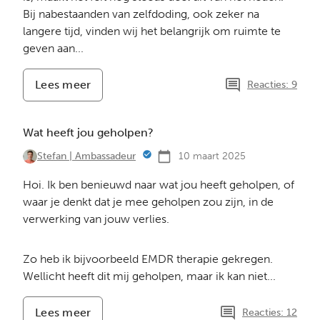
Bij nabestaanden van zelfdoding, ook zeker na
langere tijd, vinden wij het belangrijk om ruimte te
geven aan...
Lees meer
-
Reacties: 9
Inventarisatie
behoefte
lotgenoten
Wat heeft jou geholpen?
contact
groep
10 maart 2025
Stefan | Ambassadeur
"Verder
Hoi. Ik ben benieuwd naar wat jou heeft geholpen, of
met
Elkaar"
waar je denkt dat je mee geholpen zou zijn, in de
verwerking van jouw verlies.
Zo heb ik bijvoorbeeld EMDR therapie gekregen.
Wellicht heeft dit mij geholpen, maar ik kan niet...
Lees meer
-
Reacties: 12