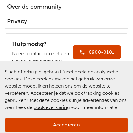
het
Over de community
overlijden
van
Privacy
mijn
vader
Hulp nodig?
0900-0101
Neem contact op met een
van onze medewerkers.
Ga naar
Slachtofferhulp.nl gebruikt functionele en analytische
Slachtofferhulp.nl
cookies. Deze cookies maken het gebruik van onze
website mogelijk en helpen ons om de website te
Chat met een
verbeteren. Accepteer je dat we ook tracking cookies
medewerker
gebruiken? Met deze cookies kun je advertenties van ons
zien. Lees de
cookieverklaring
voor meer informatie.
Accepteren