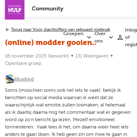
Overslaan
Community
en
naar
de
Terug naar Voor slachtoffers van seksueel misbruik
Inlo
inhoud
Groepen
Over
of
Submenu
Submenu
gaan
ons
(online) modder gooien..
regis
Groepen
Over
ons
18 november 2025
(bewerkt)
131 Weergaven
Openbare groep
Bluebird
Soms (misschien soms ook net iets te vaak) bekijk ik
berichten op social media waarvan ik weet dat ze
waarschijnlijk wat emotie zullen losmaken, al helemaal
als ik daarbij daarna nog het commentaar wat er gegeven
word op zo'n bericht ga lezen. Mezelf emotioneel
tormenteren. Vaak lees ik het, om daarna weer heel iets
anders te gaan doen. Ik heb geen zin om mee te gaan in