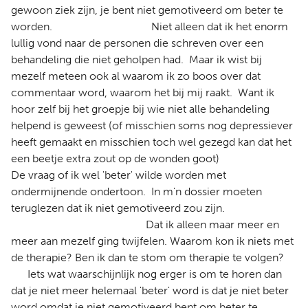
gewoon ziek zijn, je bent niet gemotiveerd om beter te
worden. Niet alleen dat ik het enorm
lullig vond naar de personen die schreven over een
behandeling die niet geholpen had. Maar ik wist bij
mezelf meteen ook al waarom ik zo boos over dat
commentaar word, waarom het bij mij raakt. Want ik
hoor zelf bij het groepje bij wie niet alle behandeling
helpend is geweest (of misschien soms nog depressiever
heeft gemaakt en misschien toch wel gezegd kan dat het
een beetje extra zout op de wonden goot)
De vraag of ik wel 'beter' wilde worden met
ondermijnende ondertoon. In m'n dossier moeten
teruglezen dat ik niet gemotiveerd zou zijn.
Dat ik alleen maar meer en
meer aan mezelf ging twijfelen. Waarom kon ik niets met
de therapie? Ben ik dan te stom om therapie te volgen?
Iets wat waarschijnlijk nog erger is om te horen dan
dat je niet meer helemaal 'beter' word is dat je niet beter
word omdat je niet gemotiveerd bent om beter te