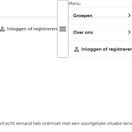
Menu
Groepen
Inloggen of registreren
menu
Open
Over ons
r
menu
Inloggen of registrere
it echt iemand heb ontmoet met een soortgelijke situatie terwij