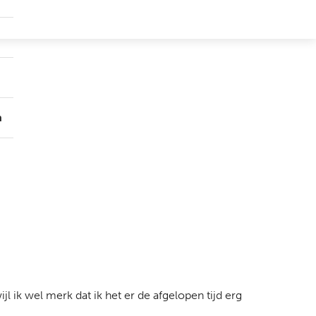
Submenu
Groepen
Submenu
Over
ons
n
l ik wel merk dat ik het er de afgelopen tijd erg