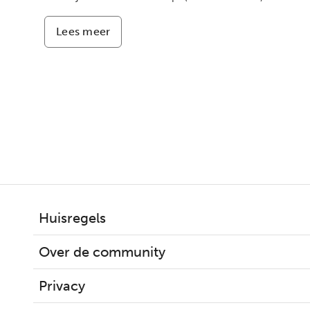
Lees meer
-
Slachtoffer
zonder
bekende
dader
Huisregels
Over de community
Privacy