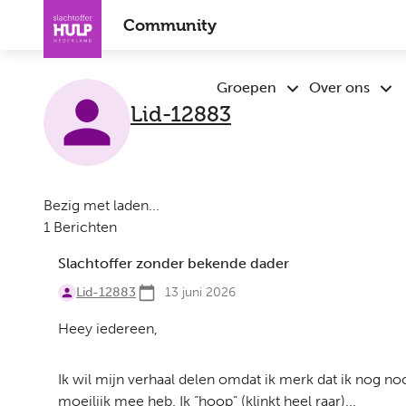
Overslaan
Community
en
naar
de
Groepen
Over ons
Submenu
Sub
inhoud
Lid-12883
Groepen
Ove
gaan
ons
Bezig met laden...
1 Berichten
Slachtoffer zonder bekende dader
Lid-12883
13 juni 2026
Heey iedereen,
Ik wil mijn verhaal delen omdat ik merk dat ik nog noo
moeilijk mee heb. Ik “hoop” (klinkt heel raar)...