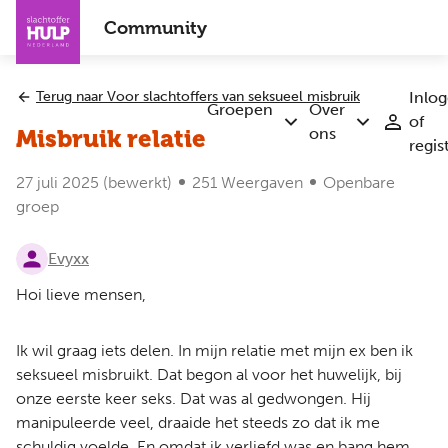
Overslaan
Community
en
naar
de
Terug naar Voor slachtoffers van seksueel misbruik
Inlo
inhoud
Groepen
Over
of
Submenu
Submenu
gaan
ons
Misbruik relatie
regis
Groepen
Over
ons
27 juli 2025
(bewerkt)
251 Weergaven
Openbare
groep
Evyxx
Hoi lieve mensen,
Ik wil graag iets delen. In mijn relatie met mijn ex ben ik
seksueel misbruikt. Dat begon al voor het huwelijk, bij
onze eerste keer seks. Dat was al gedwongen. Hij
manipuleerde veel, draaide het steeds zo dat ik me
schuldig voelde. En omdat ik verliefd was en bang hem