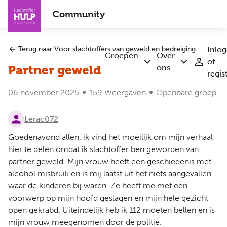
Overslaan
Community
en
naar
de
Terug naar Voor slachtoffers van geweld en bedreiging
Inlo
inhoud
Groepen
Over
of
Submenu
Submenu
gaan
ons
Partner geweld
regis
Groepen
Over
ons
06 november 2025
159 Weergaven
Openbare groep
Lerac072
Goedenavond allen, ik vind het moeilijk om mijn verhaal
hier te delen omdat ik slachtoffer ben geworden van
partner geweld. Mijn vrouw heeft een geschiedenis met
alcohol misbruik en is mij laatst uit het niets aangevallen
waar de kinderen bij waren. Ze heeft me met een
voorwerp op mijn hoofd geslagen en mijn hele gezicht
open gekrabd. Uiteindelijk heb ik 112 moeten bellen en is
mijn vrouw meegenomen door de politie.