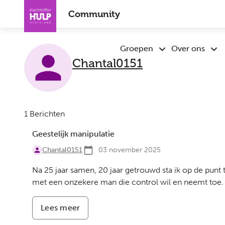
Overslaan
Community
en
naar
de
Groepen
Over ons
Submenu
Sub
inhoud
Chantal0151
Groepen
Ove
gaan
ons
1 Berichten
Geestelijk manipulatie
Chantal0151
03 november 2025
Na 25 jaar samen, 20 jaar getrouwd sta ik op de punt 
met een onzekere man die control wil en neemt toe. A
Lees meer
-
Geestelijk