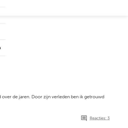
Submenu
Groepen
Submenu
Over
ons
n
d over de jaren. Door zijn verleden ben ik getrouwd
Reacties: 3