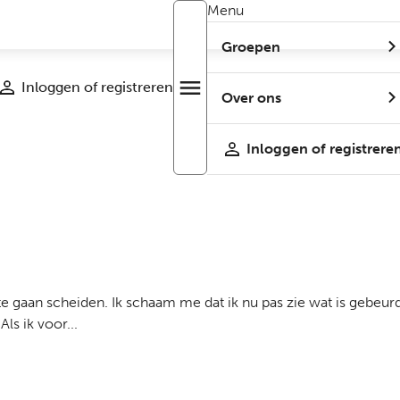
Menu
Groepen
Inloggen of registreren
menu
Open
Over ons
r
menu
Inloggen of registrere
te gaan scheiden. Ik schaam me dat ik nu pas zie wat is gebeur
ls ik voor...