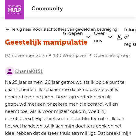
Overslaan
Community
en
naar
de
Terug naar Voor slachtoffers van geweld en bedreiging
Inlo
inhoud
Groepen
Over
of
Submenu
Submenu
gaan
ons
Geestelijk manipulatie
regis
Groepen
Over
ons
03 november 2025
180 Weergaven
Openbare groep
Chantal0151
Na 25 jaar samen, 20 jaar getrouwd sta ik op de punt te
gaan scheiden. Ik schaam me dat ik nu pas zie wat is
gebeurd over de jaren. Door zijn verleden ben ik
getrouwd met een onzekere man die control wil en
neemt toe. Als ik voor mijzelf opkom, voelt hij
gekritiseersd. Hij schiet snel de slachtoffer rol in. Ik kan
het wel handelen tot ik aan mijn dochters denk en het
idee hebben dat de sfeer thuis aan mij ligt. Dat breekt mijn