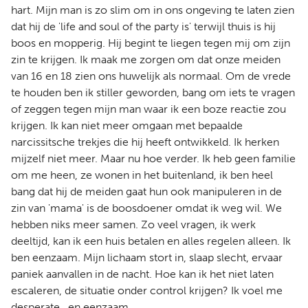
hart. Mijn man is zo slim om in ons ongeving te laten zien
dat hij de 'life and soul of the party is' terwijl thuis is hij
boos en mopperig. Hij begint te liegen tegen mij om zijn
zin te krijgen. Ik maak me zorgen om dat onze meiden
van 16 en 18 zien ons huwelijk als normaal. Om de vrede
te houden ben ik stiller geworden, bang om iets te vragen
of zeggen tegen mijn man waar ik een boze reactie zou
krijgen. Ik kan niet meer omgaan met bepaalde
narcissitsche trekjes die hij heeft ontwikkeld. Ik herken
mijzelf niet meer. Maar nu hoe verder. Ik heb geen familie
om me heen, ze wonen in het buitenland, ik ben heel
bang dat hij de meiden gaat hun ook manipuleren in de
zin van 'mama' is de boosdoener omdat ik weg wil. We
hebben niks meer samen. Zo veel vragen, ik werk
deeltijd, kan ik een huis betalen en alles regelen alleen. Ik
ben eenzaam. Mijn lichaam stort in, slaap slecht, ervaar
paniek aanvallen in de nacht. Hoe kan ik het niet laten
escaleren, de situatie onder control krijgen? Ik voel me
desperate...en eenzaam.