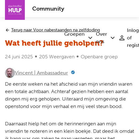
Overslaan
Community
en
naar
de
Terug naar Voor nabestaanden na zelfdoding
Inlo
inhoud
Groepen
Over
of
Submenu
Submenu
gaan
ons
Wat heeft jullie geholpen?
regis
Groepen
Over
ons
24 juni 2025
205 Weergaven
Openbare groep
Vincent | Ambassadeur
De eerste weken na het afscheid van mijn vriendin waren
een totale achtbaan. Achteraf gezien hebben een aantal
dingen mij erg geholpen. Uiteraard mijn omgeving die
openstond voor mijn verhaal en mij veel steun bood.
Daarnaast hielp het om de herinneringen aan mijn
vriendin te noteren in een klein boekje. Dat deed ik omdat
ik bang was om zaken te gaan vergeten, maar het