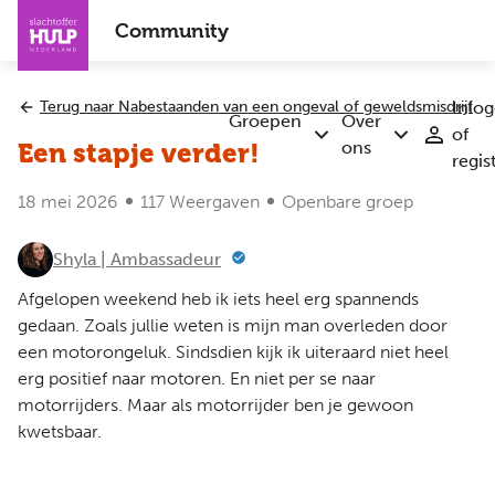
Overslaan
Community
en
naar
de
Terug naar Nabestaanden van een ongeval of geweldsmisdrijf
Inlo
inhoud
Groepen
Over
of
Submenu
Submenu
gaan
ons
Een stapje verder!
regis
Groepen
Over
ons
18 mei 2026
117 Weergaven
Openbare groep
Shyla | Ambassadeur
Afgelopen weekend heb ik iets heel erg spannends
gedaan. Zoals jullie weten is mijn man overleden door
een motorongeluk. Sindsdien kijk ik uiteraard niet heel
erg positief naar motoren. En niet per se naar
motorrijders. Maar als motorrijder ben je gewoon
kwetsbaar.