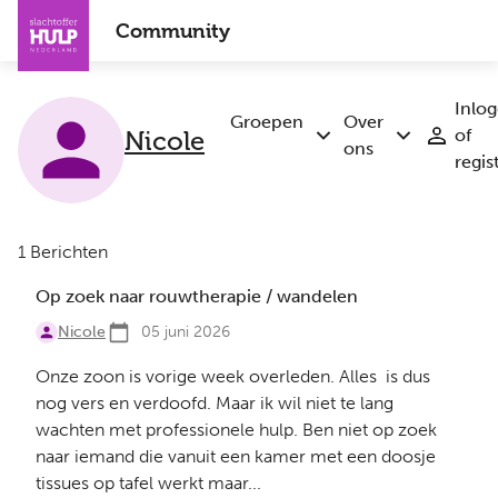
Overslaan
Community
en
naar
de
Inlo
inhoud
Groepen
Over
Nicole
of
Submenu
Submenu
gaan
ons
regis
Groepen
Over
ons
1 Berichten
Op zoek naar rouwtherapie / wandelen
Nicole
05 juni 2026
Onze zoon is vorige week overleden. Alles is dus
nog vers en verdoofd. Maar ik wil niet te lang
wachten met professionele hulp. Ben niet op zoek
naar iemand die vanuit een kamer met een doosje
tissues op tafel werkt maar...