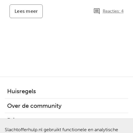
Lees meer
-
Reacties: 4
Op
zoek
naar
rouwtherapie
/
wandelen
Huisregels
Over de community
Privacy
Slachtofferhulp.nl gebruikt functionele en analytische