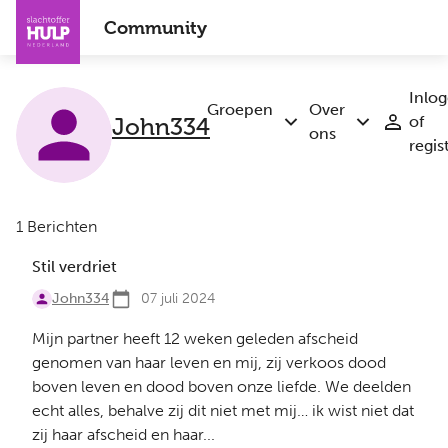
Overslaan
Community
en
naar
de
Inlo
inhoud
Groepen
Over
John334
of
Submenu
Submenu
gaan
ons
regis
Groepen
Over
ons
1 Berichten
Stil verdriet
John334
07 juli 2024
Mijn partner heeft 12 weken geleden afscheid
genomen van haar leven en mij, zij verkoos dood
boven leven en dood boven onze liefde. We deelden
echt alles, behalve zij dit niet met mij… ik wist niet dat
zij haar afscheid en haar...