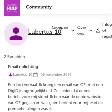
Overslaan
Community
en
naar
de
Inlo
inhoud
Groepen
Over
Lubertus-10
of
Submenu
Submenu
gaan
ons
regis
Groepen
Over
ons
2 Berichten
Email oplichting
Lubertus-10
06 november 2025
Een kort verhaal. Ik kreeg een email van CZ, met een
DigiD inlogmogelijkheid. Ze zeiden dat er een
bericht voor mij stond. Ik ben naar de echte website
van CZ gegaan en was geen bericht voor mij. Met de
premiebetalingen was ik...