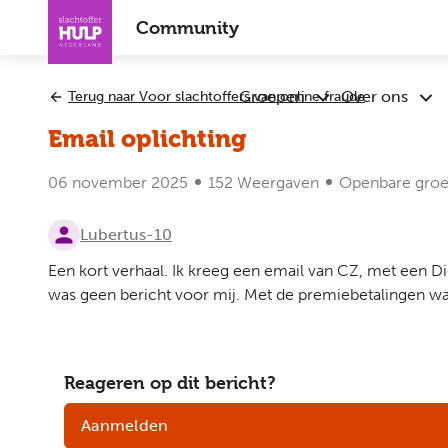
Overslaan
Community
en
naar
de
Groepen
Over ons
Terug naar Voor slachtoffers van online fraude
Submenu
Sub
inhoud
Groepen
Ove
gaan
Email oplichting
ons
06 november 2025
152 Weergaven
Openbare gro
Lubertus-10
Een kort verhaal. Ik kreeg een email van CZ, met een D
was geen bericht voor mij. Met de premiebetalingen was 
Reageren op dit bericht?
Aanmelden