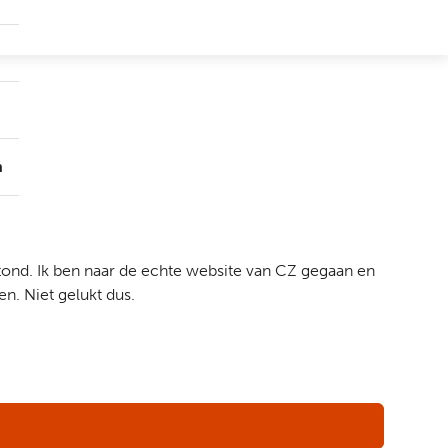
Submenu
Groepen
Submenu
Over
ons
n
stond. Ik ben naar de echte website van CZ gegaan en
en. Niet gelukt dus.