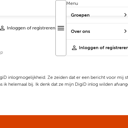
Menu
Groepen
Inloggen of registreren
menu
Open
Over ons
r
menu
Inloggen of registrere
ep
igiD inlogmogelijkheid. Ze zeiden dat er een bericht voor mij 
ik helemaal bij. Ik denk dat ze mijn DigiD inlog wilden afvang