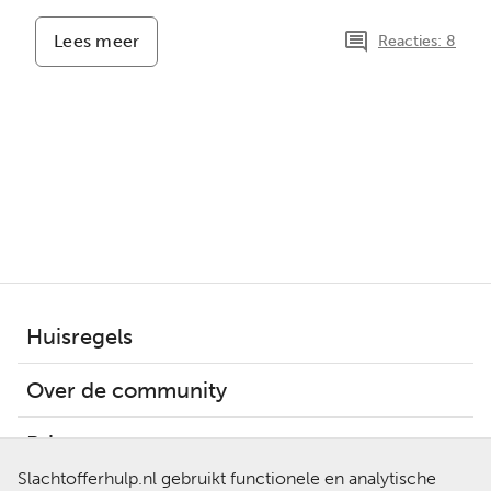
Lees meer
-
Reacties: 8
Een
Australiër
uit
Rotterdam
Huisregels
Over de community
Privacy
Slachtofferhulp.nl gebruikt functionele en analytische