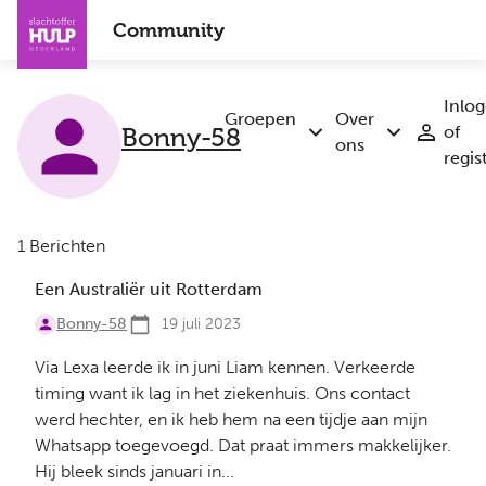
Overslaan
Community
en
naar
de
Inlo
inhoud
Groepen
Over
Bonny-58
of
Submenu
Submenu
gaan
ons
regis
Groepen
Over
ons
1 Berichten
Een Australiër uit Rotterdam
Bonny-58
19 juli 2023
Via Lexa leerde ik in juni Liam kennen. Verkeerde
timing want ik lag in het ziekenhuis. Ons contact
werd hechter, en ik heb hem na een tijdje aan mijn
Whatsapp toegevoegd. Dat praat immers makkelijker.
Hij bleek sinds januari in...