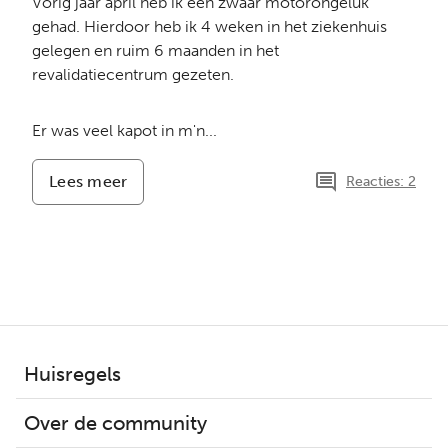
Vorig jaar april heb ik een zwaar motorongeluk
gehad. Hierdoor heb ik 4 weken in het ziekenhuis
gelegen en ruim 6 maanden in het
revalidatiecentrum gezeten.
Er was veel kapot in m'n...
Lees meer
-
Reacties: 2
Verkeersongeval
15
april
2025
Huisregels
Over de community