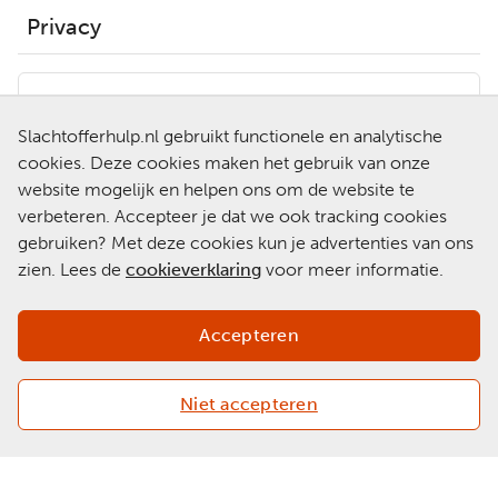
Privacy
Hulp nodig?
Slachtofferhulp.nl gebruikt functionele en analytische
0900-0101
Neem contact op met een
cookies. Deze cookies maken het gebruik van onze
van onze medewerkers.
website mogelijk en helpen ons om de website te
Ga naar
verbeteren. Accepteer je dat we ook tracking cookies
Slachtofferhulp.nl
gebruiken? Met deze cookies kun je advertenties van ons
zien. Lees de
cookieverklaring
voor meer informatie.
Chat met een
medewerker
Accepteren
Niet accepteren
Copyright 2026 © Slachtofferhulp Nederland