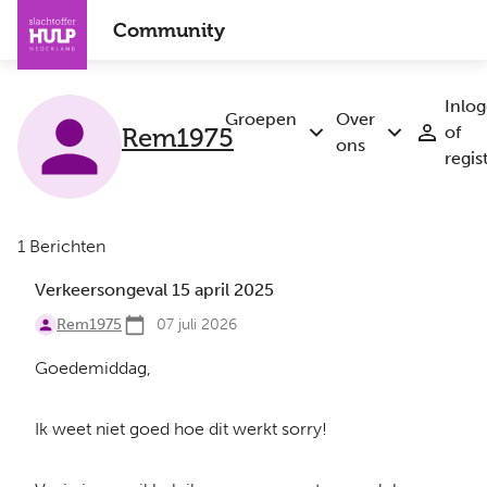
Overslaan
Community
en
naar
de
Inlo
inhoud
Groepen
Over
Rem1975
of
Submenu
Submenu
gaan
ons
regis
Groepen
Over
ons
1 Berichten
Verkeersongeval 15 april 2025
Rem1975
07 juli 2026
Goedemiddag,
Ik weet niet goed hoe dit werkt sorry!