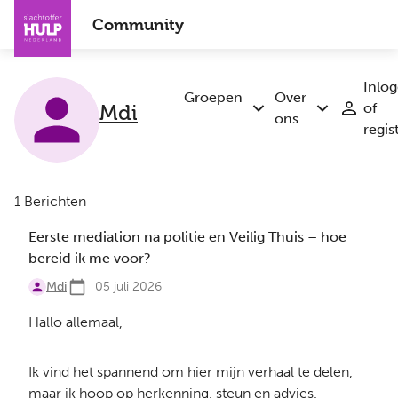
Overslaan
Community
en
naar
de
Inlo
inhoud
Groepen
Over
Mdi
of
Submenu
Submenu
gaan
ons
regis
Groepen
Over
ons
1 Berichten
Eerste mediation na politie en Veilig Thuis – hoe
bereid ik me voor?
Mdi
05 juli 2026
Hallo allemaal,
Ik vind het spannend om hier mijn verhaal te delen,
maar ik hoop op herkenning, steun en advies.