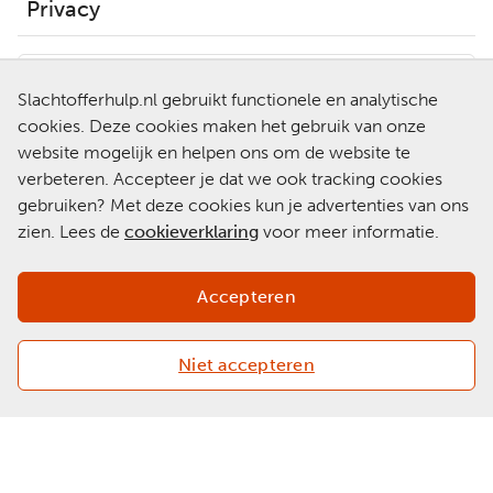
Privacy
Hulp nodig?
Slachtofferhulp.nl gebruikt functionele en analytische
0900-0101
cookies. Deze cookies maken het gebruik van onze
Neem contact op met een
website mogelijk en helpen ons om de website te
van onze medewerkers.
verbeteren. Accepteer je dat we ook tracking cookies
Ga naar
gebruiken? Met deze cookies kun je advertenties van ons
Slachtofferhulp.nl
zien. Lees de
cookieverklaring
voor meer informatie.
Chat met een
medewerker
Accepteren
Niet accepteren
Copyright 2026 © Slachtofferhulp Nederland