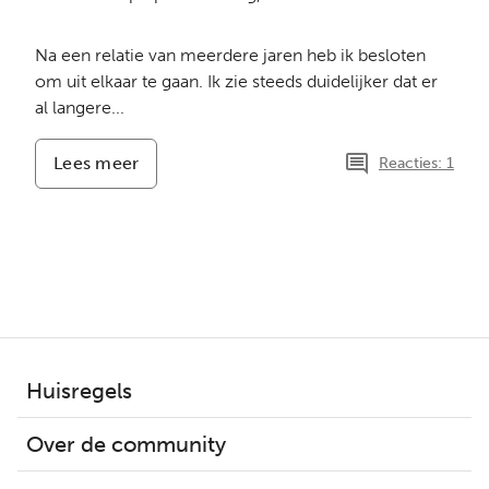
Na een relatie van meerdere jaren heb ik besloten
om uit elkaar te gaan. Ik zie steeds duidelijker dat er
al langere...
Lees meer
-
Reacties: 1
Eerste
mediation
na
politie
en
Veilig
Thuis
–
hoe
bereid
Huisregels
ik
me
Over de community
voor?