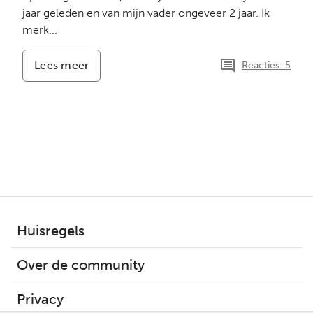
jaar geleden en van mijn vader ongeveer 2 jaar. Ik
merk...
Lees meer
-
Reacties: 5
Wat
nu?!
Ongeveer
1
jaar
verder
Huisregels
Over de community
Privacy