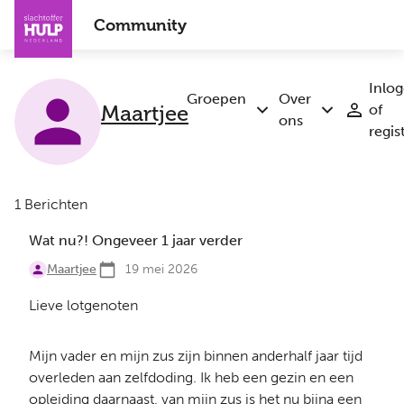
Overslaan
Community
en
naar
de
Inlo
inhoud
Groepen
Over
of
Maartjee
Submenu
Submenu
gaan
ons
regis
Groepen
Over
ons
1 Berichten
Wat nu?! Ongeveer 1 jaar verder
Maartjee
19 mei 2026
Lieve lotgenoten
Mijn vader en mijn zus zijn binnen anderhalf jaar tijd
overleden aan zelfdoding. Ik heb een gezin en een
opleiding daarnaast, van mijn zus is het nu bijna een