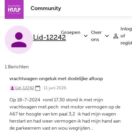
Overslaan
Community
en
naar
de
Inlo
inhoud
Groepen
Over
Lid-12242
of
Submenu
Submenu
gaan
ons
regis
Groepen
Over
ons
1 Berichten
vrachtwagen ongeluk met dodelijke afloop
Lid-12242
11 juni 2026
Op 18-7-2024 rond 17.30 stond ik met mijn
vrachtwagen met pech met motor vermogen op de
A67 ter hoogte van km paal 3,2 ik had mijn wagen
herstart en had weer vermogen ik had mijn hand aan
de parkeerrem vast en wou wegrijden...