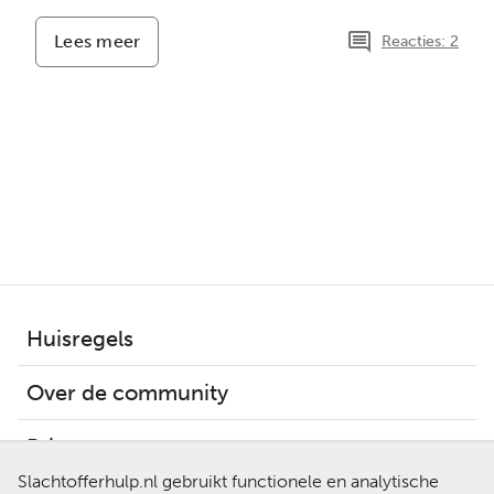
Lees meer
-
Reacties: 2
vrachtwagen
ongeluk
met
dodelijke
afloop
Huisregels
Over de community
Privacy
Slachtofferhulp.nl gebruikt functionele en analytische