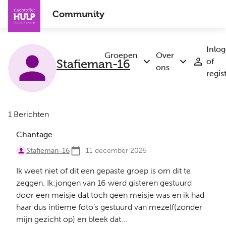
Overslaan
Community
en
naar
de
Inlo
inhoud
Groepen
Over
Stafieman-16
of
Submenu
Submenu
gaan
ons
regis
Groepen
Over
ons
1 Berichten
Chantage
Stafieman-16
11 december 2025
Ik weet niet of dit een gepaste groep is om dit te
zeggen. Ik:jongen van 16 werd gisteren gestuurd
door een meisje dat toch geen meisje was en ik had
haar dus intieme foto’s gestuurd van mezelf(zonder
mijn gezicht op) en bleek dat...