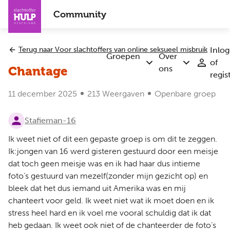
Overslaan
Community
en
naar
de
Terug naar Voor slachtoffers van online seksueel misbruik
Inlo
inhoud
Groepen
Over
of
Submenu
Submenu
gaan
ons
Chantage
regis
Groepen
Over
ons
11 december 2025
213 Weergaven
Openbare groep
Stafieman-16
Ik weet niet of dit een gepaste groep is om dit te zeggen.
Ik:jongen van 16 werd gisteren gestuurd door een meisje
dat toch geen meisje was en ik had haar dus intieme
foto’s gestuurd van mezelf(zonder mijn gezicht op) en
bleek dat het dus iemand uit Amerika was en mij
chanteert voor geld. Ik weet niet wat ik moet doen en ik
stress heel hard en ik voel me vooral schuldig dat ik dat
heb gedaan. Ik weet ook niet of de chanteerder de foto’s