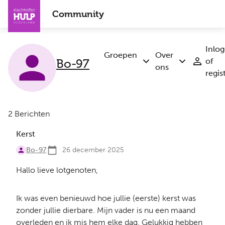
Overslaan
Community
en
naar
de
Inlo
inhoud
Groepen
Over
Bo-97
of
Submenu
Submenu
gaan
ons
regis
Groepen
Over
ons
2 Berichten
Kerst
Bo-97
26 december 2025
Hallo lieve lotgenoten,
Ik was even benieuwd hoe jullie (eerste) kerst was
zonder jullie dierbare. Mijn vader is nu een maand
overleden en ik mis hem elke dag. Gelukkig hebben