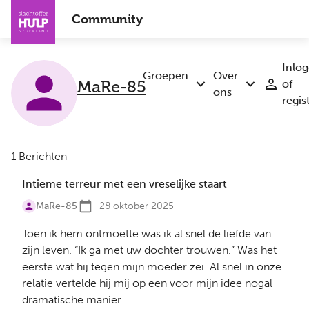
Overslaan
Community
en
naar
de
Inlo
inhoud
Groepen
Over
of
MaRe-85
Submenu
Submenu
gaan
ons
regis
Groepen
Over
ons
1 Berichten
Intieme terreur met een vreselijke staart
MaRe-85
28 oktober 2025
Toen ik hem ontmoette was ik al snel de liefde van
zijn leven. “Ik ga met uw dochter trouwen.” Was het
eerste wat hij tegen mijn moeder zei. Al snel in onze
relatie vertelde hij mij op een voor mijn idee nogal
dramatische manier...