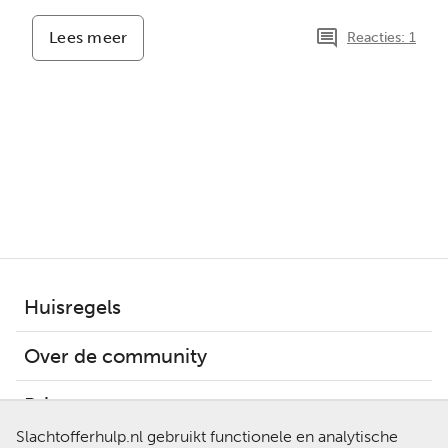
Lees meer
-
Reacties: 1
Intieme
terreur
met
een
vreselijke
staart
Huisregels
Over de community
Privacy
Slachtofferhulp.nl gebruikt functionele en analytische