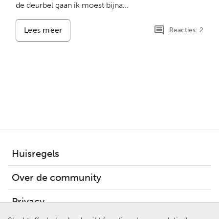
de deurbel gaan ik moest bijna...
Lees meer
-
Reacties: 2
Het
blijft
zo
onwerkelijk,
ik
heb
het
gevoel
dat
ze
elk
moment
Huisregels
weer
thuis
Over de community
kan
komen..
Privacy