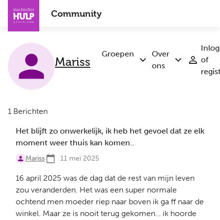
Overslaan
Community
en
naar
de
Inlo
inhoud
Groepen
Over
of
Mariss
Submenu
Submenu
gaan
ons
regis
Groepen
Over
ons
1 Berichten
Het blijft zo onwerkelijk, ik heb het gevoel dat ze elk
moment weer thuis kan komen..
Mariss
11 mei 2025
16 april 2025 was de dag dat de rest van mijn leven
zou veranderden. Het was een super normale
ochtend men moeder riep naar boven ik ga ff naar de
winkel. Maar ze is nooit terug gekomen… ik hoorde