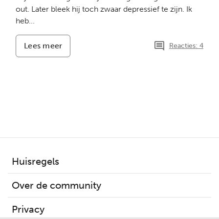
out. Later bleek hij toch zwaar depressief te zijn. Ik
heb...
Lees meer
-
Reacties: 4
Een
dag
die
in
mijn
geheugen
gegrift
staat.
Huisregels
Over de community
Privacy