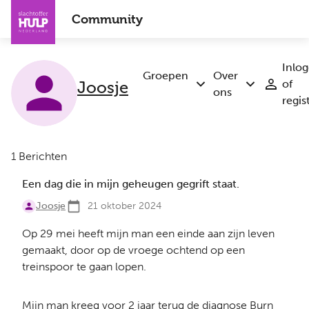
Overslaan
Community
en
naar
de
Inlo
inhoud
Groepen
Over
Joosje
of
Submenu
Submenu
gaan
ons
regis
Groepen
Over
ons
1 Berichten
Een dag die in mijn geheugen gegrift staat.
Joosje
21 oktober 2024
Op 29 mei heeft mijn man een einde aan zijn leven
gemaakt, door op de vroege ochtend op een
treinspoor te gaan lopen.
Mijn man kreeg voor 2 jaar terug de diagnose Burn