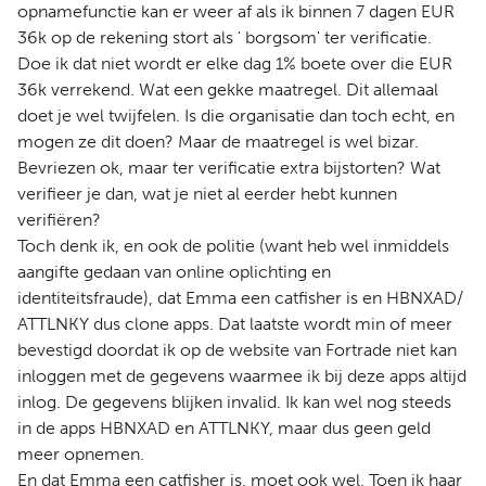
opnamefunctie kan er weer af als ik binnen 7 dagen EUR
36k op de rekening stort als ' borgsom' ter verificatie.
Doe ik dat niet wordt er elke dag 1% boete over die EUR
36k verrekend. Wat een gekke maatregel. Dit allemaal
doet je wel twijfelen. Is die organisatie dan toch echt, en
mogen ze dit doen? Maar de maatregel is wel bizar.
Bevriezen ok, maar ter verificatie extra bijstorten? Wat
verifieer je dan, wat je niet al eerder hebt kunnen
verifiëren?
Toch denk ik, en ook de politie (want heb wel inmiddels
aangifte gedaan van online oplichting en
identiteitsfraude), dat Emma een catfisher is en HBNXAD/
ATTLNKY dus clone apps. Dat laatste wordt min of meer
bevestigd doordat ik op de website van Fortrade niet kan
inloggen met de gegevens waarmee ik bij deze apps altijd
inlog. De gegevens blijken invalid. Ik kan wel nog steeds
in de apps HBNXAD en ATTLNKY, maar dus geen geld
meer opnemen.
En dat Emma een catfisher is, moet ook wel. Toen ik haar