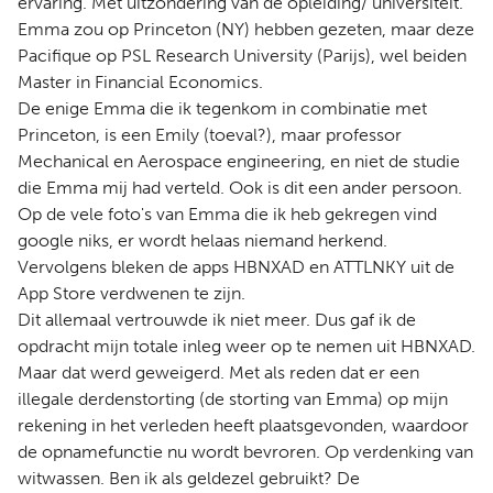
ervaring. Met uitzondering van de opleiding/ universiteit.
Emma zou op Princeton (NY) hebben gezeten, maar deze
Pacifique op PSL Research University (Parijs), wel beiden
Master in Financial Economics.
De enige Emma die ik tegenkom in combinatie met
Princeton, is een Emily (toeval?), maar professor
Mechanical en Aerospace engineering, en niet de studie
die Emma mij had verteld. Ook is dit een ander persoon.
Op de vele foto's van Emma die ik heb gekregen vind
google niks, er wordt helaas niemand herkend.
Vervolgens bleken de apps HBNXAD en ATTLNKY uit de
App Store verdwenen te zijn.
Dit allemaal vertrouwde ik niet meer. Dus gaf ik de
opdracht mijn totale inleg weer op te nemen uit HBNXAD.
Maar dat werd geweigerd. Met als reden dat er een
illegale derdenstorting (de storting van Emma) op mijn
rekening in het verleden heeft plaatsgevonden, waardoor
de opnamefunctie nu wordt bevroren. Op verdenking van
witwassen. Ben ik als geldezel gebruikt? De