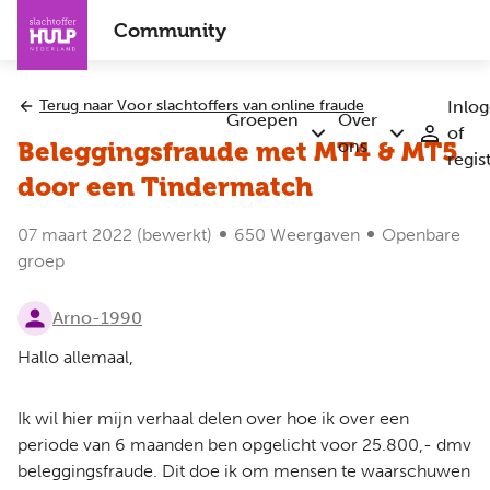
Overslaan
Community
en
naar
de
Terug naar Voor slachtoffers van online fraude
Inlo
inhoud
Groepen
Over
of
Submenu
Submenu
gaan
ons
Beleggingsfraude met MT4 & MT5
regis
Groepen
Over
ons
door een Tindermatch
07 maart 2022
(bewerkt)
650 Weergaven
Openbare
groep
Arno-1990
Hallo allemaal,
Ik wil hier mijn verhaal delen over hoe ik over een
periode van 6 maanden ben opgelicht voor 25.800,- dmv
beleggingsfraude. Dit doe ik om mensen te waarschuwen