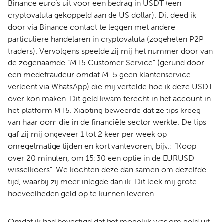
Binance euro’s uit voor een bedrag in USDT (een
cryptovaluta gekoppeld aan de US dollar). Dit deed ik
door via Binance contact te leggen met andere
particuliere handelaren in cryptovaluta (zogeheten P2P
traders). Vervolgens speelde zij mij het nummer door van
de zogenaamde “MT5 Customer Service” (gerund door
een medefraudeur omdat MT5 geen klantenservice
verleent via WhatsApp) die mij vertelde hoe ik deze USDT
over kon maken. Dit geld kwam terecht in het account in
het platform MT5. Xiaoting beweerde dat ze tips kreeg
van haar oom die in de financiële sector werkte. De tips
gaf zij mij ongeveer 1 tot 2 keer per week op
onregelmatige tijden en kort vantevoren, bijv.: “Koop
over 20 minuten, om 15:30 een optie in de EURUSD
wisselkoers”. We kochten deze dan samen om dezelfde
tijd, waarbij zij meer inlegde dan ik. Dit leek mij grote
hoeveelheden geld op te kunnen leveren.
Omdat ik had bevestigd dat het mogelijk was om geld uit