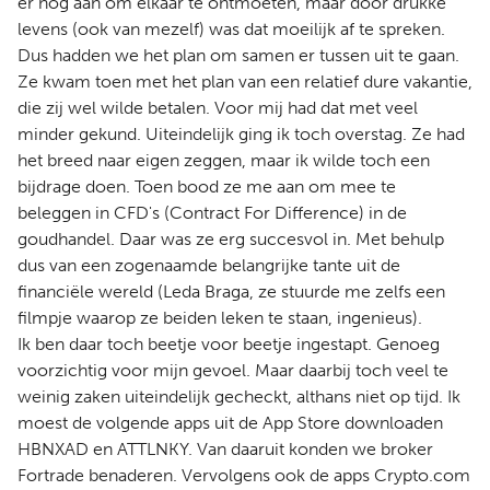
er nog aan om elkaar te ontmoeten, maar door drukke
levens (ook van mezelf) was dat moeilijk af te spreken.
Dus hadden we het plan om samen er tussen uit te gaan.
Ze kwam toen met het plan van een relatief dure vakantie,
die zij wel wilde betalen. Voor mij had dat met veel
minder gekund. Uiteindelijk ging ik toch overstag. Ze had
het breed naar eigen zeggen, maar ik wilde toch een
bijdrage doen. Toen bood ze me aan om mee te
beleggen in CFD's (Contract For Difference) in de
goudhandel. Daar was ze erg succesvol in. Met behulp
dus van een zogenaamde belangrijke tante uit de
financiële wereld (Leda Braga, ze stuurde me zelfs een
filmpje waarop ze beiden leken te staan, ingenieus).
Ik ben daar toch beetje voor beetje ingestapt. Genoeg
voorzichtig voor mijn gevoel. Maar daarbij toch veel te
weinig zaken uiteindelijk gecheckt, althans niet op tijd. Ik
moest de volgende apps uit de App Store downloaden
HBNXAD en ATTLNKY. Van daaruit konden we broker
Fortrade benaderen. Vervolgens ook de apps Crypto.com