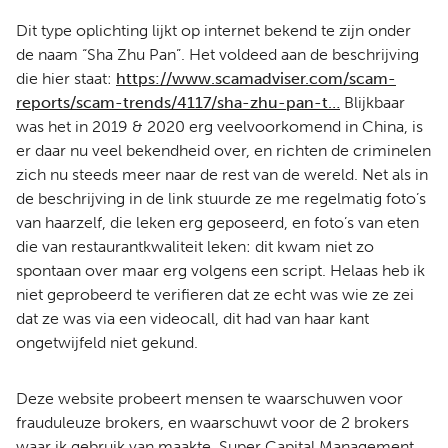
Dit type oplichting lijkt op internet bekend te zijn onder
de naam “Sha Zhu Pan”. Het voldeed aan de beschrijving
die hier staat:
https://www.scamadviser.com/scam-
reports/scam-trends/4117/sha-zhu-pan-t…
Blijkbaar
was het in 2019 & 2020 erg veelvoorkomend in China, is
er daar nu veel bekendheid over, en richten de criminelen
zich nu steeds meer naar de rest van de wereld. Net als in
de beschrijving in de link stuurde ze me regelmatig foto’s
van haarzelf, die leken erg geposeerd, en foto’s van eten
die van restaurantkwaliteit leken: dit kwam niet zo
spontaan over maar erg volgens een script. Helaas heb ik
niet geprobeerd te verifieren dat ze echt was wie ze zei
dat ze was via een videocall, dit had van haar kant
ongetwijfeld niet gekund.
Deze website probeert mensen te waarschuwen voor
frauduleuze brokers, en waarschuwt voor de 2 brokers
waar ik gebruik van maakte, Super Capital Management