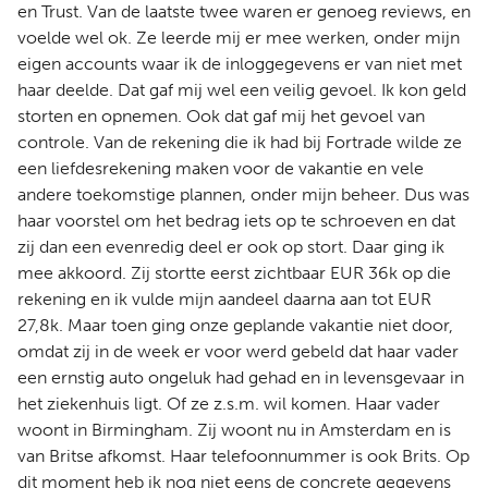
en Trust. Van de laatste twee waren er genoeg reviews, en
voelde wel ok. Ze leerde mij er mee werken, onder mijn
eigen accounts waar ik de inloggegevens er van niet met
haar deelde. Dat gaf mij wel een veilig gevoel. Ik kon geld
storten en opnemen. Ook dat gaf mij het gevoel van
controle. Van de rekening die ik had bij Fortrade wilde ze
een liefdesrekening maken voor de vakantie en vele
andere toekomstige plannen, onder mijn beheer. Dus was
haar voorstel om het bedrag iets op te schroeven en dat
zij dan een evenredig deel er ook op stort. Daar ging ik
mee akkoord. Zij stortte eerst zichtbaar EUR 36k op die
rekening en ik vulde mijn aandeel daarna aan tot EUR
27,8k. Maar toen ging onze geplande vakantie niet door,
omdat zij in de week er voor werd gebeld dat haar vader
een ernstig auto ongeluk had gehad en in levensgevaar in
het ziekenhuis ligt. Of ze z.s.m. wil komen. Haar vader
woont in Birmingham. Zij woont nu in Amsterdam en is
van Britse afkomst. Haar telefoonnummer is ook Brits. Op
dit moment heb ik nog niet eens de concrete gegevens