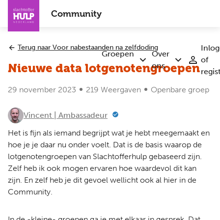
Overslaan
Community
en
naar
de
Terug naar Voor nabestaanden na zelfdoding
Inlo
inhoud
Groepen
Over
of
Submenu
Submenu
gaan
ons
Nieuwe data lotgenotengroepen
regis
Groepen
Over
ons
29 november 2023
219 Weergaven
Openbare groep
Vincent | Ambassadeur
Het is fijn als iemand begrijpt wat je hebt meegemaakt en
hoe je je daar nu onder voelt. Dat is de basis waarop de
lotgenotengroepen van Slachtofferhulp gebaseerd zijn.
Zelf heb ik ook mogen ervaren hoe waardevol dit kan
zijn. En zelf heb je dit gevoel wellicht ook al hier in de
Community.
In de -kleine- groepen ga je met elkaar in gesprek. Dat