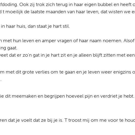
zelfdoding. Ook zij trok zich terug in haar eigen bubbel en hee
d t moeilijk de laatste maanden van haar leven, dat wisten w
 haar huis, dan staat je hart stil.
n met hun leven en amper vragen of haar naam noemen. Alsof
ing gaat.
e weet dat er zo'n gat in je hart zit en je alleen blijft zitten 
om met dit grote verlies om te gaan en je leven weer enigzins 
.
 die dit meemaken en begrijpen hoeveel pijn en verdriet je hebt.
n dat je voelt dat ze bij je is. T troost mij om me voor te ho