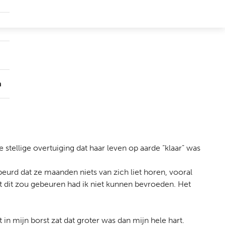
Submenu
Groepen
Submenu
Over
ons
n
stellige overtuiging dat haar leven op aarde “klaar” was
beurd dat ze maanden niets van zich liet horen, vooral
at dit zou gebeuren had ik niet kunnen bevroeden. Het
 in mijn borst zat dat groter was dan mijn hele hart.