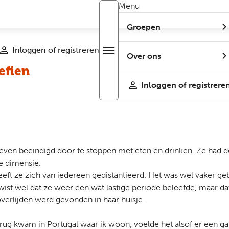
Menu
Groepen
Inloggen of registreren
menu
Open
Over ons
r
menu
efien
Inloggen of registrere
leven beëindigd door te stoppen met eten en drinken. Ze had de 
re dimensie.
heeft ze zich van iedereen gedistantieerd. Het was wel vaker ge
 wist wel dat ze weer een wat lastige periode beleefde, maar d
verlijden werd gevonden in haar huisje.
terug kwam in Portugal waar ik woon, voelde het alsof er een gat