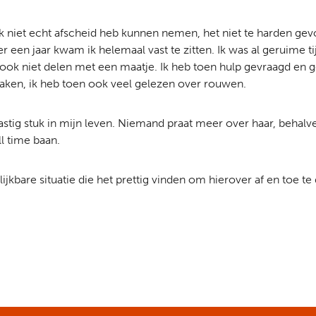
k niet echt afscheid heb kunnen nemen, het niet te harden ge
r een jaar kwam ik helemaal vast te zitten. Ik was al geruime t
ok niet delen met een maatje. Ik heb toen hulp gevraagd en g
aken, ik heb toen ook veel gelezen over rouwen.
astig stuk in mijn leven. Niemand praat meer over haar, behalv
l time baan.
jkbare situatie die het prettig vinden om hierover af en toe te