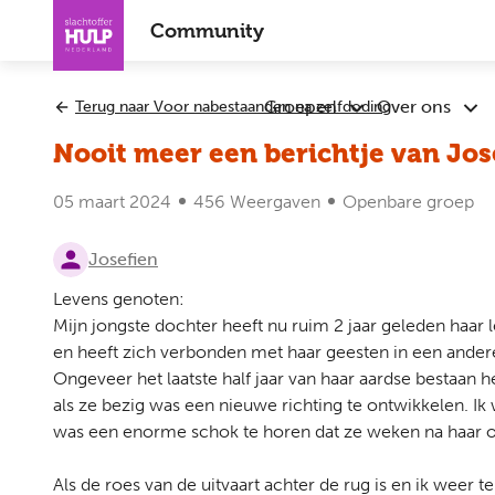
Overslaan
Community
en
naar
de
Groepen
Over ons
Terug naar Voor nabestaanden na zelfdoding
Submenu
Sub
inhoud
Groepen
Ove
gaan
Nooit meer een berichtje van Jos
ons
05 maart 2024
456 Weergaven
Openbare groep
Josefien
Levens genoten:
Mijn jongste dochter heeft nu ruim 2 jaar geleden haar 
en heeft zich verbonden met haar geesten in een ande
Ongeveer het laatste half jaar van haar aardse bestaan 
als ze bezig was een nieuwe richting te ontwikkelen. Ik
was een enorme schok te horen dat ze weken na haar o
Als de roes van de uitvaart achter de rug is en ik weer 