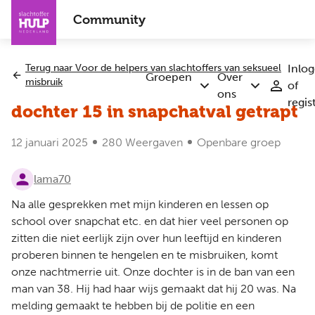
Overslaan
Community
en
naar
de
Terug naar Voor de helpers van slachtoffers van seksueel
Inlo
inhoud
Groepen
Over
misbruik
of
Submenu
Submenu
gaan
ons
regis
Groepen
Over
dochter 15 in snapchatval getrapt
ons
12 januari 2025
280 Weergaven
Openbare groep
lama70
Na alle gesprekken met mijn kinderen en lessen op
school over snapchat etc. en dat hier veel personen op
zitten die niet eerlijk zijn over hun leeftijd en kinderen
proberen binnen te hengelen en te misbruiken, komt
onze nachtmerrie uit. Onze dochter is in de ban van een
man van 38. Hij had haar wijs gemaakt dat hij 20 was. Na
melding gemaakt te hebben bij de politie en een