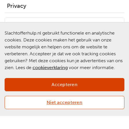
Privacy
Hulp nodig?
Slachtofferhulp.nl gebruikt functionele en analytische
0900-0101
Neem contact op met een
cookies. Deze cookies maken het gebruik van onze
van onze medewerkers.
website mogelijk en helpen ons om de website te
Ga naar
verbeteren. Accepteer je dat we ook tracking cookies
Slachtofferhulp.nl
gebruiken? Met deze cookies kun je advertenties van ons
zien. Lees de
cookieverklaring
voor meer informatie.
Chat met een
medewerker
Accepteren
Niet accepteren
Copyright 2026 © Slachtofferhulp Nederland