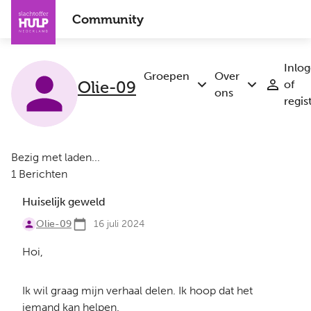
Overslaan
Community
en
naar
de
Inlo
inhoud
Groepen
Over
of
Olie-09
Submenu
Submenu
gaan
ons
regis
Groepen
Over
ons
Bezig met laden...
1 Berichten
Huiselijk geweld
Olie-09
16 juli 2024
Hoi,
Ik wil graag mijn verhaal delen. Ik hoop dat het
iemand kan helpen.