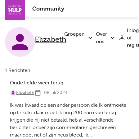
Overslaan
Community
en
naar
de
Inlo
inhoud
Groepen
Over
Elizabeth
of
Submenu
Submenu
gaan
ons
regis
Groepen
Over
ons
1 Berichten
Oude liefde weer terug
Elizabeth
08 juli 2024
Ik was kwaad op een ander persoon die ik ontmoete
op linkdln, daar moet ik nog 200 euro van terug
krijgen die hij niet betaald, heb al verschillende
berichten onder zijn commentaren geschreven,
maar doet net of zijn neus bloed, ik...