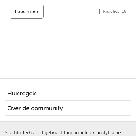
Lees meer
-
Reacties: 16
Oude
liefde
weer
terug
Huisregels
Over de community
Privacy
Slachtofferhulp.nl gebruikt functionele en analytische