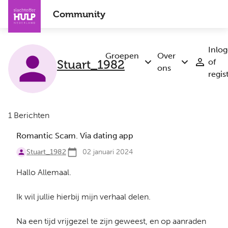
Overslaan
Community
en
naar
de
Inlo
inhoud
Groepen
Over
Stuart_1982
of
Submenu
Submenu
gaan
ons
regis
Groepen
Over
ons
1 Berichten
Romantic Scam. Via dating app
Stuart_1982
02 januari 2024
Hallo Allemaal.
Ik wil jullie hierbij mijn verhaal delen.
Na een tijd vrijgezel te zijn geweest, en op aanraden