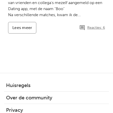
van vrienden en collega's mezelf aangemeld op een
Dating app, met de naam "Boo"
Na verschillende matches, kwam ik de...
Lees meer
-
Reacties: 6
Romantic
Scam.
Via
dating
app
Huisregels
Over de community
Privacy