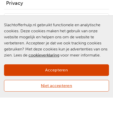
Privacy
Hulp nodig?
Slachtofferhulp.nl gebruikt functionele en analytische
0900-0101
Neem contact op met een
cookies. Deze cookies maken het gebruik van onze
van onze medewerkers.
website mogelijk en helpen ons om de website te
Ga naar
verbeteren. Accepteer je dat we ook tracking cookies
Slachtofferhulp.nl
gebruiken? Met deze cookies kun je advertenties van ons
zien. Lees de
cookieverklaring
voor meer informatie.
Chat met een
medewerker
Accepteren
Niet accepteren
Copyright 2026 © Slachtofferhulp Nederland