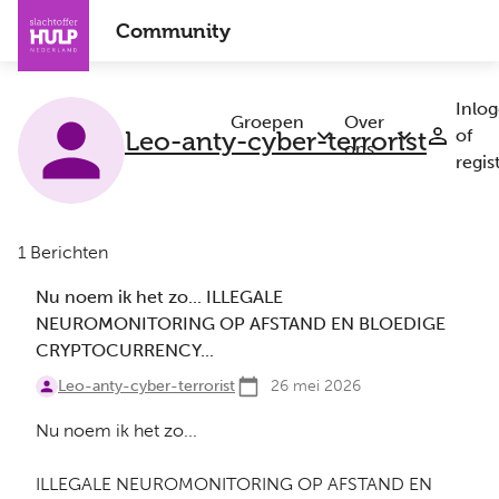
Overslaan
Community
en
naar
de
Inlo
inhoud
Groepen
Over
Leo-anty-cyber-terrorist
of
Submenu
Submenu
gaan
ons
regis
Groepen
Over
ons
1 Berichten
Nu noem ik het zo... ILLEGALE
NEUROMONITORING OP AFSTAND EN BLOEDIGE
CRYPTOCURRENCY...
Leo-anty-cyber-terrorist
26 mei 2026
Nu noem ik het zo...
ILLEGALE NEUROMONITORING OP AFSTAND EN