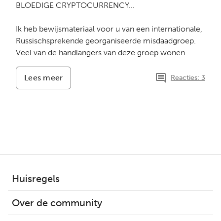
BLOEDIGE CRYPTOCURRENCY...
Ik heb bewijsmateriaal voor u van een internationale,
Russischsprekende georganiseerde misdaadgroep.
Veel van de handlangers van deze groep wonen...
Lees meer
-
Reacties: 3
Nu
noem
ik
het
zo...
ILLEGALE
NEUROMONITORING
OP
AFSTAND
EN
Huisregels
BLOEDIGE
CRYPTOCURRENCY...
Over de community