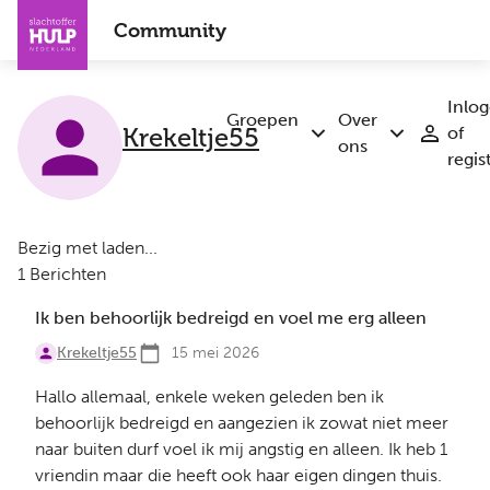
Overslaan
Community
en
naar
de
Inlo
inhoud
Groepen
Over
of
Krekeltje55
Submenu
Submenu
gaan
ons
regis
Groepen
Over
ons
Bezig met laden...
1 Berichten
Ik ben behoorlijk bedreigd en voel me erg alleen
Krekeltje55
15 mei 2026
Hallo allemaal, enkele weken geleden ben ik
behoorlijk bedreigd en aangezien ik zowat niet meer
naar buiten durf voel ik mij angstig en alleen. Ik heb 1
vriendin maar die heeft ook haar eigen dingen thuis.