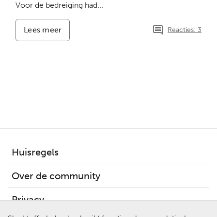
Voor de bedreiging had...
Lees meer
-
Reacties: 3
Ik
ben
behoorlijk
bedreigd
en
voel
me
erg
alleen
Huisregels
Over de community
Privacy